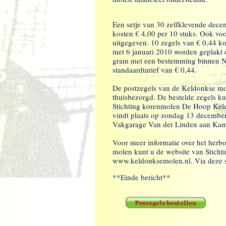
Een setje van 30 zelfklevende decem
kosten € 4,00 per 10 stuks. Ook voo
uitgegeven. 10 zegels van € 0,44 k
met 6 januari 2010 worden geplakt o
gram met een bestemming binnen Ned
standaardtarief van € 0,44.
De postzegels van de Keldonkse mo
thuisbezorgd. De bestelde zegels k
Stichting korenmolen De Hoop Keld
vindt plaats op zondag 13 december 
Vakgarage Van der Linden aan Kam
Voor meer informatie over het herb
molen kunt u de website van Stich
www.keldonksemolen.nl. Via deze s
**Einde bericht**