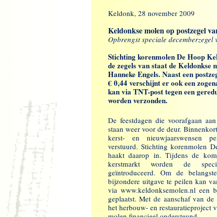
Keldonk, 28 november 2009
Keldonkse molen op postzegel v
Opbrengst speciale decemberzegel v
Stichting korenmolen De Hoop Keld
de zegels van staat de Keldonkse 
Hanneke Engels. Naast een postze
€ 0,44 verschijnt er ook een zog
kan via TNT-post tegen een geredu
worden verzonden.
De feestdagen die voorafgaan aan
staan weer voor de deur. Binnenkort
kerst- en nieuwjaarswensen p
verstuurd. Stichting korenmolen 
haakt daarop in. Tijdens de ko
kerstmarkt worden de specia
geïntroduceerd. Om de belangste
bijzondere uitgave te peilen kan v
via www.keldonksemolen.nl een be
geplaatst. Met de aanschaf van de 
het herbouw- en restauratieproject
molen financieel ondersteund.